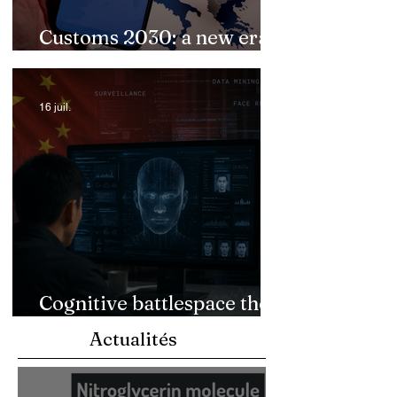
Customs 2030: a new era
takes shape
16 juil.
Cognitive battlespace the
CCP's war for the mind
Actualités