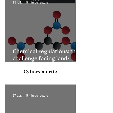
15 juil.
5 min de lecture
Chemical regulations: the
challenge facing land-
based armaments
Cybersécurité
27 avr.
5 min de lecture