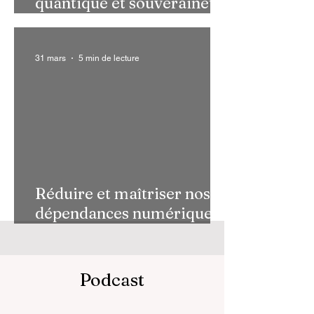
quantique et souveraineté :
l’europe à l’heure de la
grande bascule
31 mars
5 min de lecture
Réduire et maîtriser nos
dépendances numériques :
l’Europe doit choisir !
Podcast