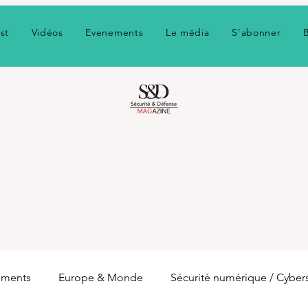
st
Vidéos
Evenements
Le média
S'abonner
ements
Europe & Monde
Sécurité numérique / Cyber