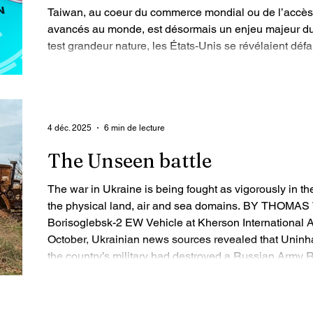
Taiwan, au coeur du commerce mondial ou de l’accès
avancés au monde, est désormais un enjeu majeur du d
test grandeur nature, les États-Unis se révélaient défa
pourraient reconsidérer leurs relations avec la Chine. 
alors perdu pour l’Occident. Pékin va-t-il déclencher c
PAR GUY-PHILIPPE GOLDSTEIN, E
4 déc. 2025
6 min de lecture
The Unseen battle
The war in Ukraine is being fought as vigorously in th
the physical land, air and sea domains. BY THOM
Borisoglebsk-2 EW Vehicle at Kherson International A
October, Ukrainian news sources revealed that Uninha
the country’s military had destroyed a Russian Army
Russian land forces have R-330Zh systems deploye