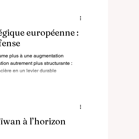
Portrait
égique européenne :
éfense
ésume plus à une augmentation
ion autrement plus structurante :
ière en un levier durable
t de crédibilité opérationnelle ? C’est
ion sénatorial consacré à la base
aïwan à l’horizon