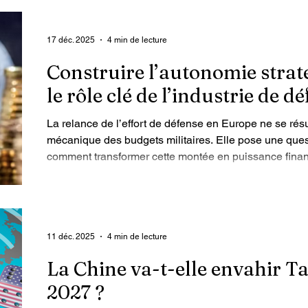
o & innovation
Smart & safe cities
Sécurité intérieure
17 déc. 2025
4 min de lecture
Construire l’autonomie strat
le rôle clé de l’industrie de d
La relance de l’effort de défense en Europe ne se r
mécanique des budgets militaires. Elle pose une quest
comment transformer cette montée en puissance financ
d’autonomie stratégique, de souveraineté industrielle e
à cette interrogation que répond le rapport d’informat
industrielle et technologique de défense européenne
11 déc. 2025
4 min de lecture
La Chine va-t-elle envahir T
2027 ?