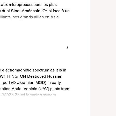
 aux microprocesseurs les plus
uel Sino- Américain. Or, si face à un
illants, ses grands alliés en Asie
La Guerre Froide 2.0¹ serait peut-être
e test dès avant la fin de la décennie ?
e electromagnetic spectrum as it is in
AS WITHINGTON Destroyed Russian
irport (© Ukrainian MOD) In early
bited Aerial Vehicle (UAV) pilots from
 R-330Zh Zhitel jamming system.