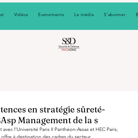
st
Vidéos
Evenements
Le média
S'abonner
ences en stratégie sûreté-
MBAsp Management de la s
avec l’Université Paris II Panthéon-Assas et HEC Paris, 
offre à destination des cadres du secteur 