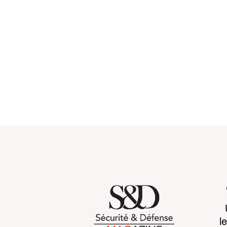
Towards systemic
Space sove
l