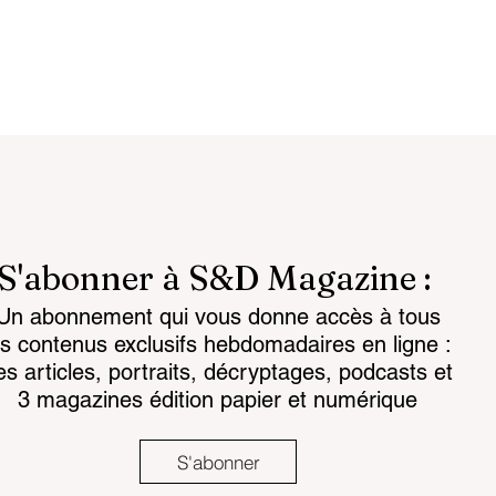
S'abonner à S&D Magazine :
Un abonnement qui vous donne accès à tous
hie post-
Réduire et maîtriser nos
es contenus exclusifs hebdomadaires en ligne :
t souveraineté :
dépendances numériques 
es articles, portraits, décryptages, podcasts et
’heure de la
l’Europe doit choisir !
3 magazines édition papier et numérique
cule
S'abonner