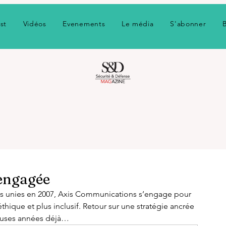
st
Vidéos
Evenements
Le média
S'abonner
 engagée
ns unies en 2007, Axis Communications s’engage pour 
hique et plus inclusif. Retour sur une stratégie ancrée 
reuses années déjà… 