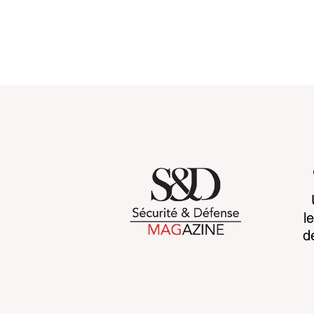
Violation de données : la
Cryptograp
l
France en première ligne !
quantique e
d
l’europe à l
grande bas