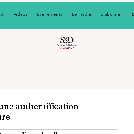
st
Vidéos
Evenements
Le média
S'abonner
 une authentification
ûre