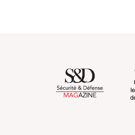
When more data makes
Vidéo intel
l
war harder to read
l’éthique 
d
de la confi