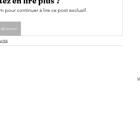
ez en lire plus ?
pour continuer à lire ce post exclusif.
'abonner
rité
V