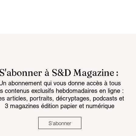
S'abonner à S&D Magazine :
Un abonnement qui vous donne accès à tous
ligente :
La science prend la guer
es contenus exclusifs hebdomadaires en ligne :
comme condition
cognitive à bras le corps
es articles, portraits, décryptages, podcasts et
ance
3 magazines édition papier et numérique
S'abonner