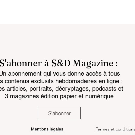
S'abonner à S&D Magazine :
Un abonnement qui vous donne accès à tous
reignty: from
Customs 2030: a new era
es contenus exclusifs hebdomadaires en ligne :
to strategic
takes shape
es articles, portraits, décryptages, podcasts et
3 magazines édition papier et numérique
S'abonner
Termes et condition
Mentions légales