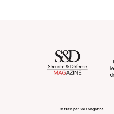
Towards systemic
Space sove
l
resilience : rebuilding
awareness 
d
global security before 2030
advantage
© 2025 par S&D Magazine.