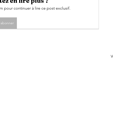
ez en lire plus ?
pour continuer à lire ce post exclusif.
'abonner
V