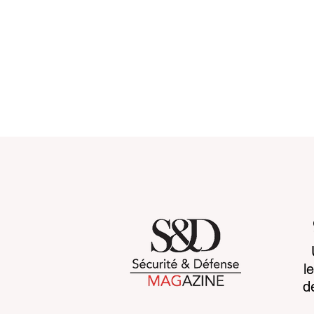
Customs 2030: a new era
Cognitive b
l
takes shape
CCP's war 
d