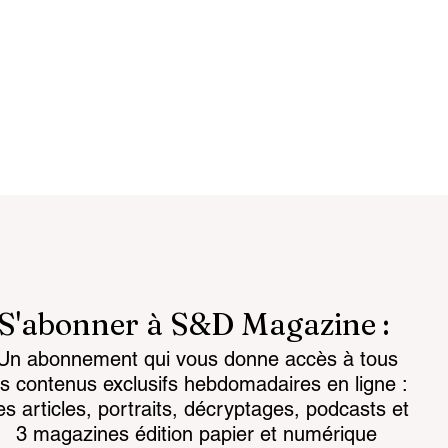
S'abonner à S&D Magazine :
Un abonnement qui vous donne accès à tous
attlespace the
Chemical regulations: th
es contenus exclusifs hebdomadaires en ligne :
for the mind
challenge facing land-
es articles, portraits, décryptages, podcasts et
based armaments
3 magazines édition papier et numérique