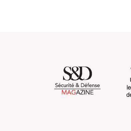
Customs 2030: a new era
Cognitive b
l
takes shape
CCP's war 
d