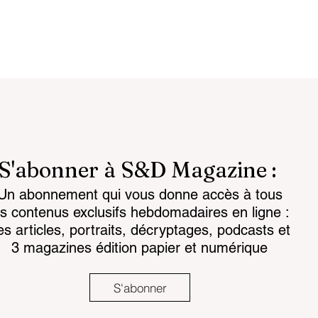
S'abonner à S&D Magazine :
Un abonnement qui vous donne accès à tous
attlespace the
Chemical regulations: th
es contenus exclusifs hebdomadaires en ligne :
for the mind
challenge facing land-
es articles, portraits, décryptages, podcasts et
based armaments
3 magazines édition papier et numérique
S'abonner