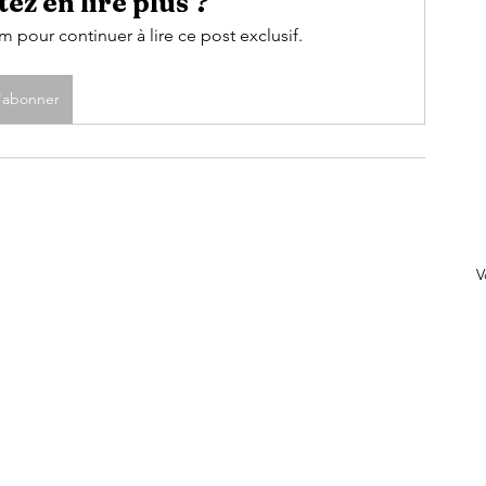
ez en lire plus ?
pour continuer à lire ce post exclusif.
'abonner
V