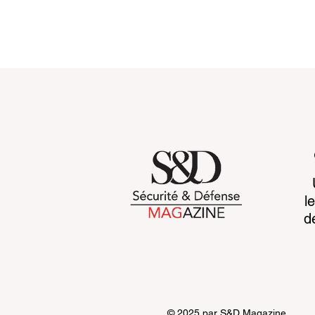
Towards systemic
Space sove
l
resilience : rebuilding
awareness 
d
global security before 2030
advantage
© 2025 par S&D Magazine.