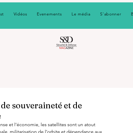
st
Vidéos
Evenements
Le média
S'abonner
u de souveraineté et de
e
e et l’économie, les satellites sont un atout 
ale, militarisation de l’orbite et dépendance aux 