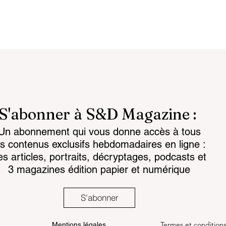
S'abonner à S&D Magazine :
Un abonnement qui vous donne accès à tous
reignty: from
Customs 2030: a new era
es contenus exclusifs hebdomadaires en ligne :
to strategic
takes shape
es articles, portraits, décryptages, podcasts et
3 magazines édition papier et numérique
S'abonner
Termes et condition
Mentions légales