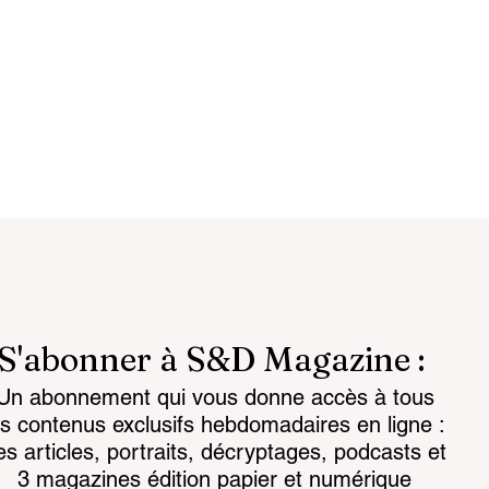
S'abonner à S&D Magazine :
Un abonnement qui vous donne accès à tous
reignty: from
Customs 2030: a new era
es contenus exclusifs hebdomadaires en ligne :
to strategic
takes shape
es articles, portraits, décryptages, podcasts et
3 magazines édition papier et numérique