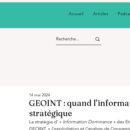
Accueil
Articles
Podca
14 mai 2024
GEOINT : quand l’informat
stratégique
La stratégie d’ «
 Information Dominance »
 des Et
GEOINT, « 
l
’
exploitation et l’analyse de l’imageri