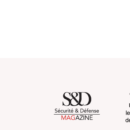
Towards systemic
Space sove
l
resilience : rebuilding
awareness 
d
global security before 2030
advantage