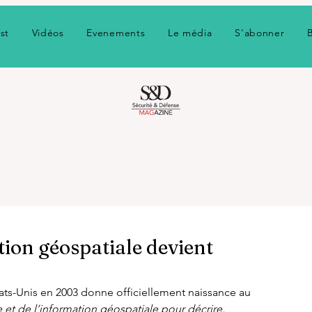
st
Vidéos
Evenements
Le média
S'abonner
ion géospatiale devient
ats-Unis en 2003 donne officiellement naissance au 
e et de l’information géospatiale pour décrire, 