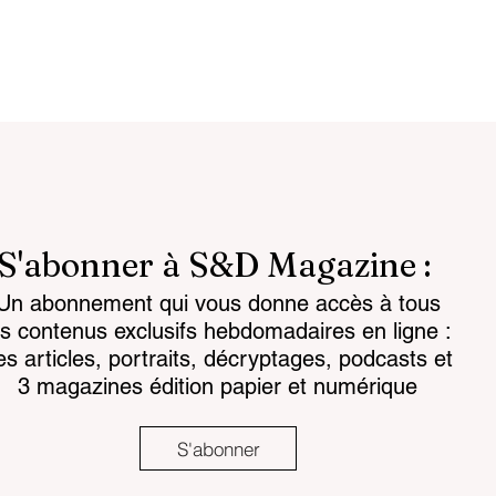
S'abonner à S&D Magazine :
Un abonnement qui vous donne accès à tous
attlespace the
Chemical regulations: th
es contenus exclusifs hebdomadaires en ligne :
for the mind
challenge facing land-
es articles, portraits, décryptages, podcasts et
based armaments
3 magazines édition papier et numérique
S'abonner