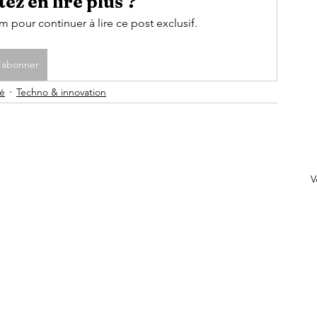
ez en lire plus ?
pour continuer à lire ce post exclusif.
'abonner
té
Techno & innovation
V