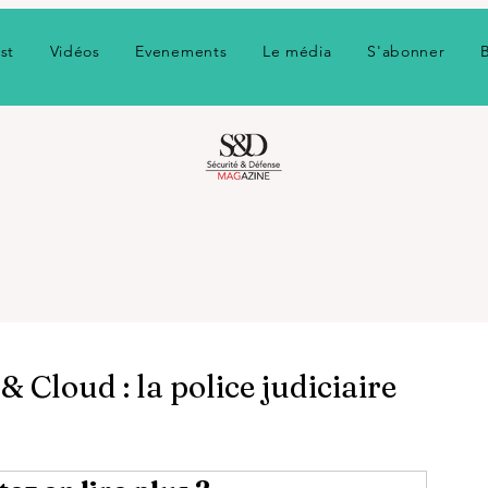
st
Vidéos
Evenements
Le média
S'abonner
& Cloud : la police judiciaire