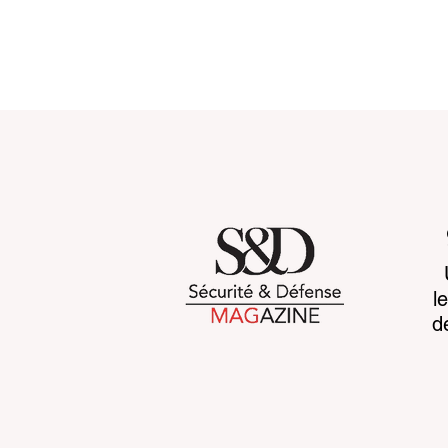
Customs 2030: a new era
Cognitive b
l
takes shape
CCP's war 
d