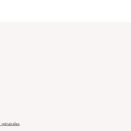
e
s générales