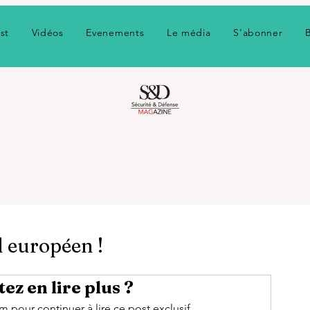
st
Vidéos
Evenements
Le média
S'abonner
l européen !
ez en lire plus ?
pour continuer à lire ce post exclusif.