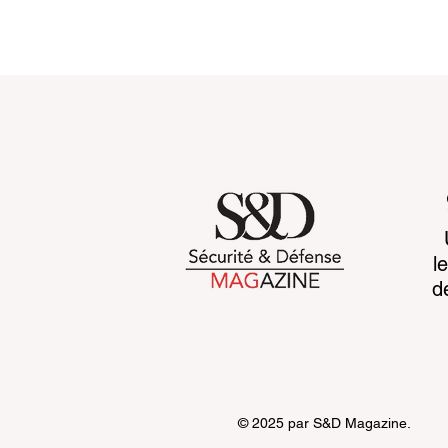
Customs 2030: a new era
Cognitive b
l
takes shape
CCP's war 
d
© 2025 par S&D Magazine.