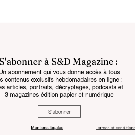
S'abonner à S&D Magazine :
Un abonnement qui vous donne accès à tous
attlespace the
Chemical regulations: th
es contenus exclusifs hebdomadaires en ligne :
for the mind
challenge facing land-
es articles, portraits, décryptages, podcasts et
based armaments
3 magazines édition papier et numérique
S'abonner
Termes et condition
Mentions légales