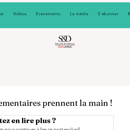
st
Vidéos
Evenements
Le média
S'abonner
rlementaires prennent la main !
ez en lire plus ?
pour continuer à lire ce post exclusif.