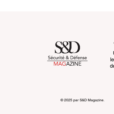
Towards systemic
Space sove
l
resilience : rebuilding
awareness 
d
global security before 2030
advantage
© 2025 par S&D Magazine.