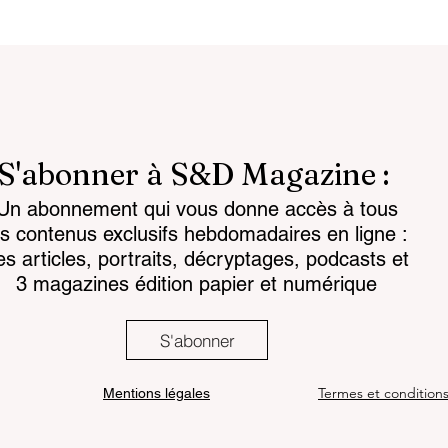
S'abonner à S&D Magazine :
Un abonnement qui vous donne accès à tous
reignty: from
Customs 2030: a new era
es contenus exclusifs hebdomadaires en ligne :
to strategic
takes shape
es articles, portraits, décryptages, podcasts et
3 magazines édition papier et numérique
S'abonner
Termes et condition
Mentions légales