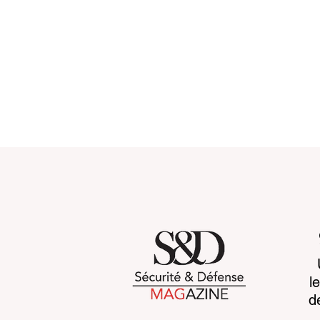
When more data makes
Vidéo intel
l
war harder to read
l’éthique 
d
de la confi