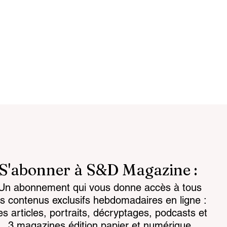
S'abonner à S&D Magazine :
Un abonnement qui vous donne accès à tous
ligente :
La science prend la guer
es contenus exclusifs hebdomadaires en ligne :
comme condition
cognitive à bras le corps
es articles, portraits, décryptages, podcasts et
ance
3 magazines édition papier et numérique