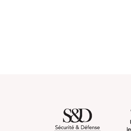
Les maires face au défi de
Violation d
l