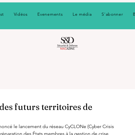
st
Vidéos
Evenements
Le média
S'abonner
des futurs territoires de
noncé le lancement du réseau CyCLONe (Cyber Crisis 
préparation des États membres à la gestion de crise 