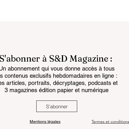
S'abonner à S&D Magazine :
Un abonnement qui vous donne accès à tous
attlespace the
Chemical regulations: th
es contenus exclusifs hebdomadaires en ligne :
for the mind
challenge facing land-
es articles, portraits, décryptages, podcasts et
based armaments
3 magazines édition papier et numérique
S'abonner
Termes et condition
Mentions légales