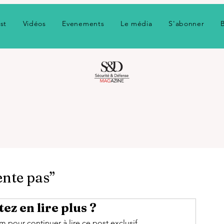
st
Vidéos
Evenements
Le média
S'abonner
ente pas”
ez en lire plus ?
pour continuer à lire ce post exclusif.