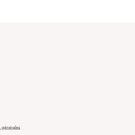
e
s générales