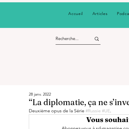
Accueil
Articles
Podca
28 janv. 2022
“La diplomatie, ça ne s’inv
Deuxième opus de la Série 
#Russie
#UE
. 
Vous souhait
Abonnez-vous à sd-magazine.com 