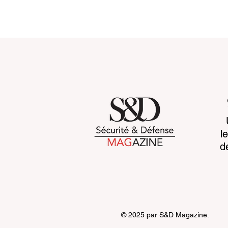
Customs 2030: a new era
Cognitive b
l
takes shape
CCP's war 
d
© 2025 par S&D Magazine.