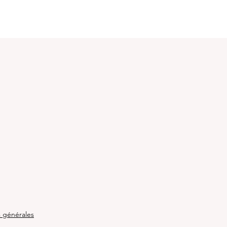
e
s générales