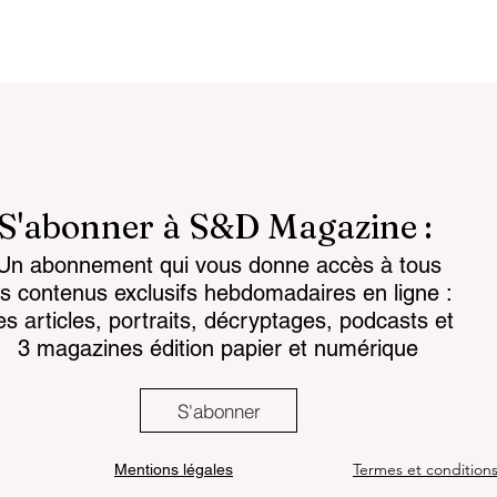
S'abonner à S&D Magazine :
Un abonnement qui vous donne accès à tous
attlespace the
Chemical regulations: th
es contenus exclusifs hebdomadaires en ligne :
for the mind
challenge facing land-
es articles, portraits, décryptages, podcasts et
based armaments
3 magazines édition papier et numérique
S'abonner
Termes et condition
Mentions légales