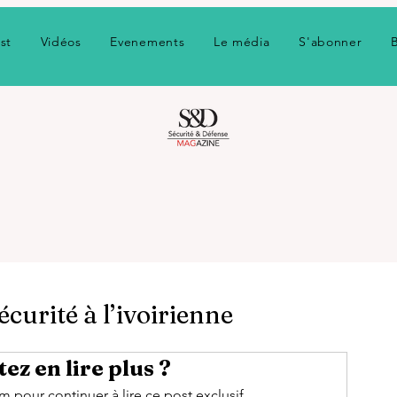
st
Vidéos
Evenements
Le média
S'abonner
curité à l’ivoirienne
ez en lire plus ?
pour continuer à lire ce post exclusif.