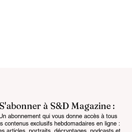
S'abonner à S&D Magazine :
Un abonnement qui vous donne accès à tous
ligente :
La science prend la guer
es contenus exclusifs hebdomadaires en ligne :
comme condition
cognitive à bras le corps
es articles, portraits, décryptages, podcasts et