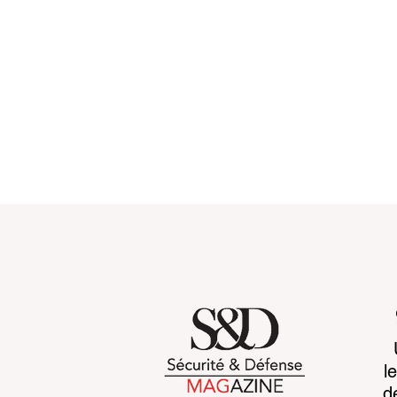
When more data makes
Vidéo intel
l
war harder to read
l’éthique 
d