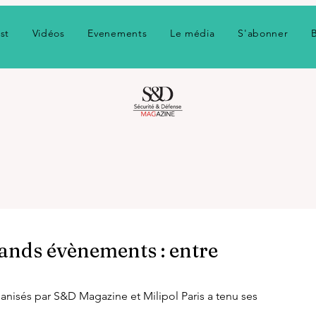
st
Vidéos
Evenements
Le média
S'abonner
rands évènements : entre
anisés par S&D Magazine et Milipol Paris a tenu ses 