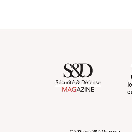
Customs 2030: a new era
Cognitive b
l
takes shape
CCP's war 
d
© 2025 par S&D Magazine.