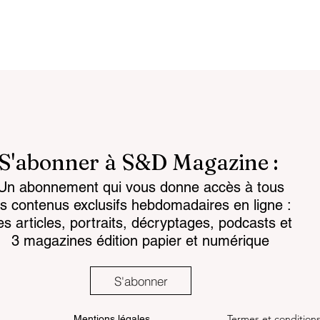
S'abonner à S&D Magazine :
Un abonnement qui vous donne accès à tous
attlespace the
Security of the territories
es contenus exclusifs hebdomadaires en ligne :
for the mind
newly elected mayorson
es articles, portraits, décryptages, podcasts et
the front line
3 magazines édition papier et numérique
S'abonner
Termes et condition
Mentions légales