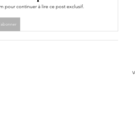
pour continuer à lire ce post exclusif.
'abonner
V