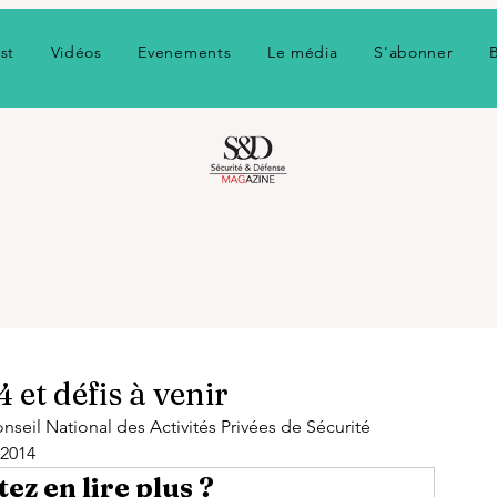
st
Vidéos
Evenements
Le média
S'abonner
et défis à venir
Conseil National des Activités Privées de Sécurité 
-2014
ez en lire plus ?