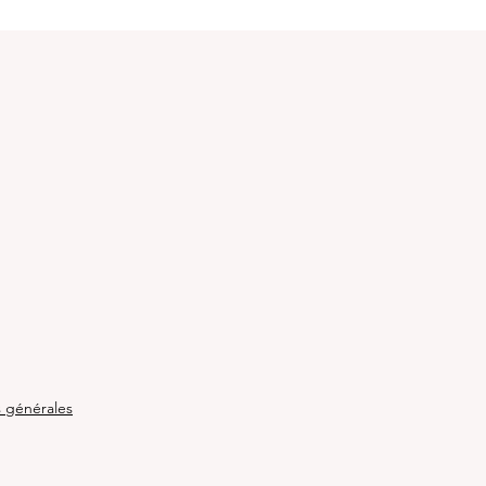
e
s générales