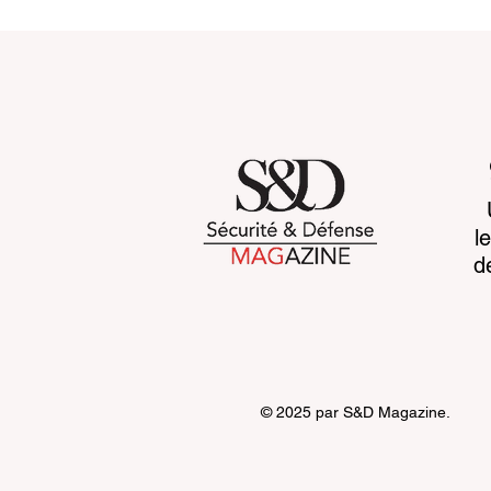
Customs 2030: a new era
Cognitive b
l
takes shape
CCP's war 
d
© 2025 par S&D Magazine.