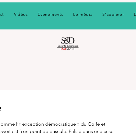
st
Vidéos
Evenements
Le média
S'abonner
e
comme l’« exception démocratique » du Golfe et 
weït est à un point de bascule. Enlisé dans une crise 