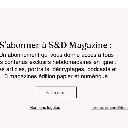
S'abonner à S&D Magazine :
Un abonnement qui vous donne accès à tous
attlespace the
Chemical regulations: th
es contenus exclusifs hebdomadaires en ligne :
for the mind
challenge facing land-
es articles, portraits, décryptages, podcasts et
based armaments
3 magazines édition papier et numérique
S'abonner
Termes et condition
Mentions légales