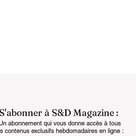
S'abonner à S&D Magazine :
Un abonnement qui vous donne accès à tous
attlespace the
Chemical regulations: th
es contenus exclusifs hebdomadaires en ligne :
for the mind
challenge facing land-