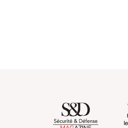
Customs 2030: a new era
Cognitive b
l
takes shape
CCP's war 