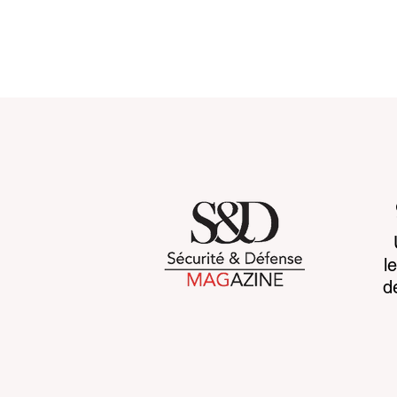
Customs 2030: a new era
Cognitive b
l
takes shape
CCP's war 
d