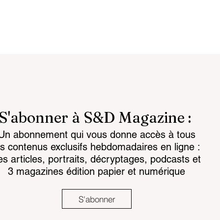
S'abonner à S&D Magazine :
Un abonnement qui vous donne accès à tous
attlespace the
Chemical regulations: th
es contenus exclusifs hebdomadaires en ligne :
for the mind
challenge facing land-
es articles, portraits, décryptages, podcasts et
based armaments
3 magazines édition papier et numérique
S'abonner