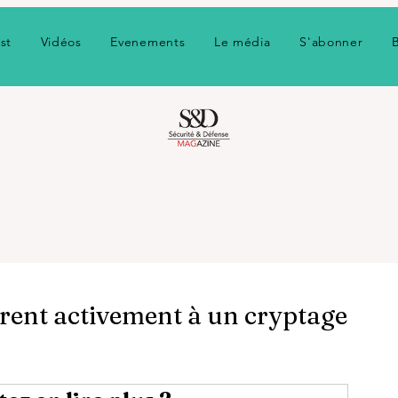
st
Vidéos
Evenements
Le média
S'abonner
arent activement à un cryptage