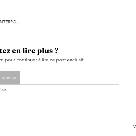
INTERPOL 
ez en lire plus ?
pour continuer à lire ce post exclusif.
'abonner
tion
V