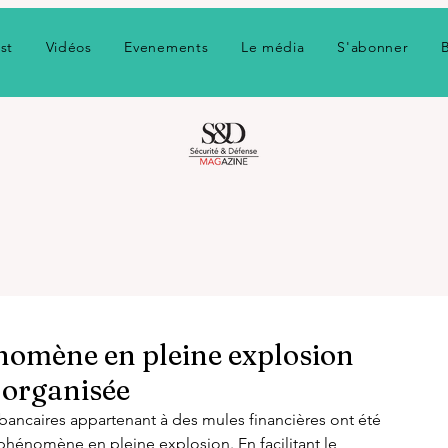
st
Vidéos
Evenements
Le média
S'abonner
énomène en pleine explosion
é organisée
bancaires appartenant à des mules financières ont été 
phénomène en pleine explosion. En facilitant le 