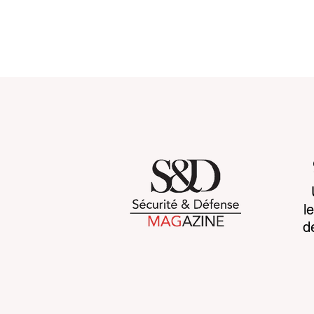
Chemical regulations: the
When more
l
challenge facing land-
war harder
d
based armaments