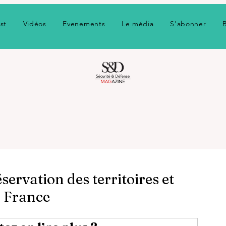
st
Vidéos
Evenements
Le média
S'abonner
ervation des territoires et
a France