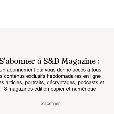
S'abonner à S&D Magazine :
Un abonnement qui vous donne accès à tous
 data makes
Vidéo intelligente :
es contenus exclusifs hebdomadaires en ligne :
 to read
l’éthique comme conditi
es articles, portraits, décryptages, podcasts et
de la confiance
3 magazines édition papier et numérique
S'abonner