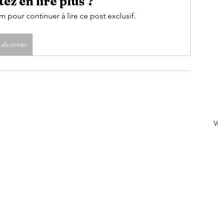
ez en lire plus ?
pour continuer à lire ce post exclusif.
'abonner
V