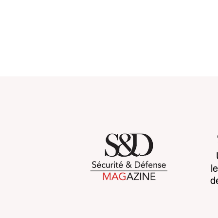
Customs 2030: a new era
Cognitive b
l
takes shape
CCP's war 
d