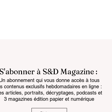
S'abonner à S&D Magazine :
Un abonnement qui vous donne accès à tous
attlespace the
Chemical regulations: th
es contenus exclusifs hebdomadaires en ligne :
for the mind
challenge facing land-
es articles, portraits, décryptages, podcasts et
based armaments
3 magazines édition papier et numérique