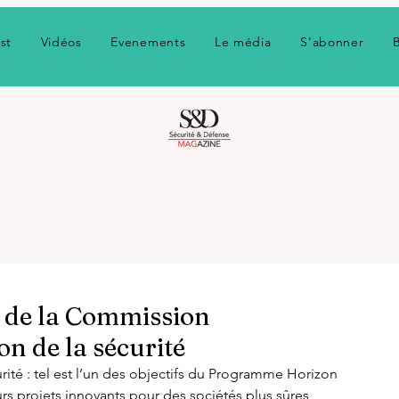
st
Vidéos
Evenements
Le média
S'abonner
de la Commission
n de la sécurité
ité : tel est l’un des objectifs du Programme Horizon 
s projets innovants pour des sociétés plus sûres, 