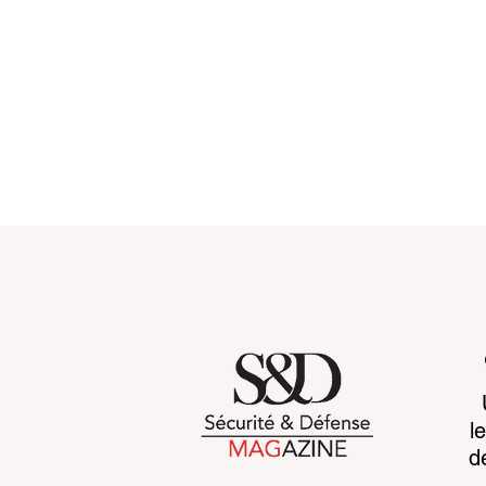
Chemical regulations: the
When more
l
challenge facing land-
war harder
d
based armaments