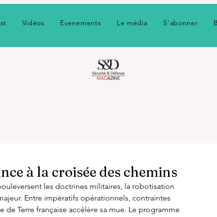
st
Vidéos
Evenements
Le média
S'abonner
ance à la croisée des chemins
uleversent les doctrines militaires, la robotisation 
jeur. Entre impératifs opérationnels, contraintes 
ée de Terre française accélère sa mue. Le programme 