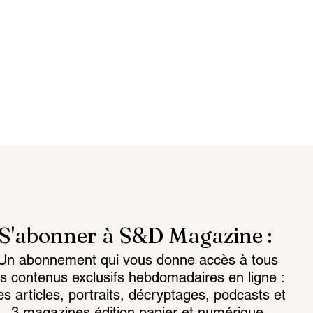
S'abonner à S&D Magazine :
Un abonnement qui vous donne accès à tous
 data makes
Vidéo intelligente :
es contenus exclusifs hebdomadaires en ligne :
 to read
l’éthique comme conditi
es articles, portraits, décryptages, podcasts et
de la confiance
3 magazines édition papier et numérique