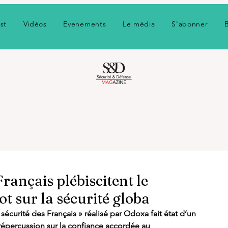
st
Vidéos
Evenements
Le média
S'abonner
Français plébiscitent le
 sur la sécurité globa
écurité des Français » réalisé par Odoxa fait état d’un 
 répercussion sur la confiance accordée au 