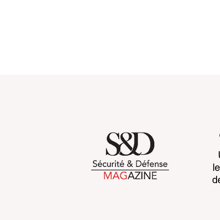
Towards systemic
Space sove
l
resilience : rebuilding
awareness 
d
global security before 2030
advantage