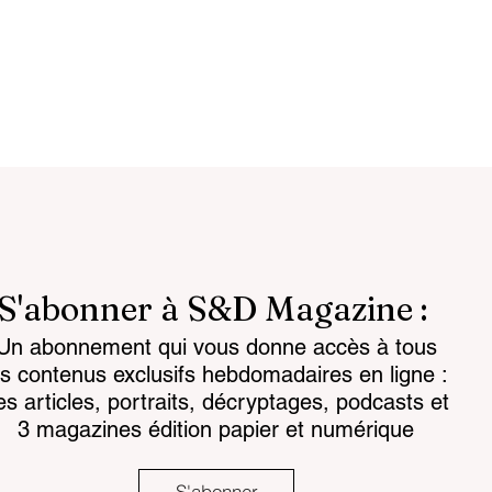
S'abonner à S&D Magazine :
Un abonnement qui vous donne accès à tous
reignty: from
Customs 2030: a new era
es contenus exclusifs hebdomadaires en ligne :
to strategic
takes shape
es articles, portraits, décryptages, podcasts et
3 magazines édition papier et numérique
S'abonner