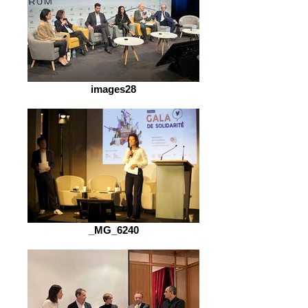
images28
_MG_6240