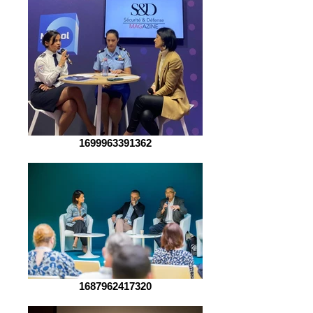
1699963391362
1687962417320