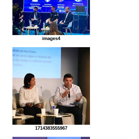
images4
1714383555967