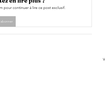
ez en lire plus ?
pour continuer à lire ce post exclusif.
'abonner
V