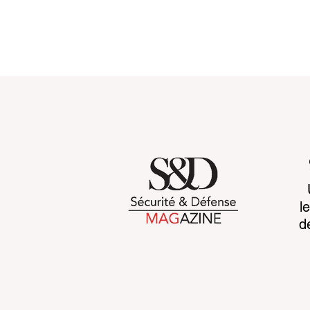
Customs 2030: a new era
Cognitive b
l
takes shape
CCP's war 
d