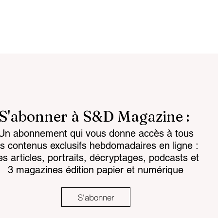
S'abonner à S&D Magazine :
Un abonnement qui vous donne accès à tous
attlespace the
Chemical regulations: th
es contenus exclusifs hebdomadaires en ligne :
for the mind
challenge facing land-
es articles, portraits, décryptages, podcasts et
based armaments
3 magazines édition papier et numérique
S'abonner