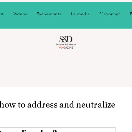
st
Vidéos
Evenements
Le média
S'abonner
 how to address and neutralize