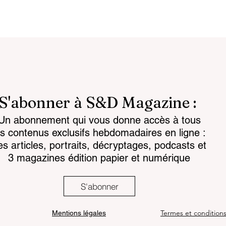
S'abonner à S&D Magazine :
Un abonnement qui vous donne accès à tous
hie post-
Réduire et maîtriser nos
es contenus exclusifs hebdomadaires en ligne :
t souveraineté :
dépendances numériques 
es articles, portraits, décryptages, podcasts et
’heure de la
l’Europe doit choisir !
3 magazines édition papier et numérique
cule
S'abonner
Termes et condition
Mentions légales