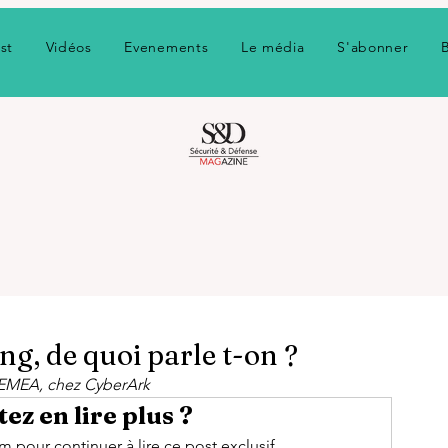
st
Vidéos
Evenements
Le média
S'abonner
g, de quoi parle t-on ?
s EMEA, chez CyberArk
ez en lire plus ?
pour continuer à lire ce post exclusif.