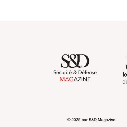
Violation de données : la
Cryptograp
l
France en première ligne !
quantique e
d
l’europe à l
grande bas
© 2025 par S&D Magazine.