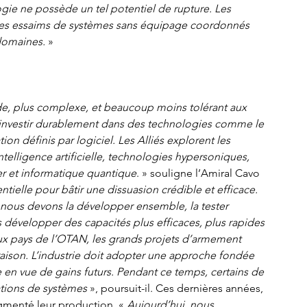
logie ne possède un tel potentiel de rupture. Les 
des essaims de systèmes sans équipage coordonnés 
domaines. 
» 
de, plus complexe, et beaucoup moins tolérant aux 
c investir durablement dans des technologies comme le 
n définis par logiciel. Les Alliés explorent les 
telligence artificielle, technologies hypersoniques, 
er et informatique quantique
. » souligne l’Amiral Cavo 
tielle pour bâtir une dissuasion crédible et efficace. 
 : nous devons la développer ensemble, la tester 
évelopper des capacités plus efficaces, plus rapides 
eux pays de l’OTAN, les grands projets d’armement 
vraison. L’industrie doit adopter une approche fondée 
e en vue de gains futurs. Pendant ce temps, certains de 
ations de systèmes
 », poursuit-il. Ces dernières années, 
enté leur production. « 
Aujourd’hui, nous 