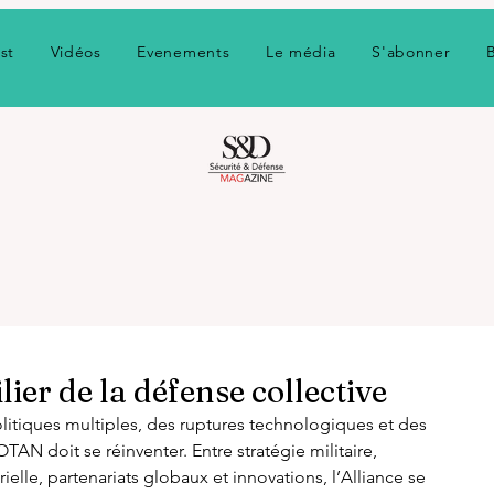
st
Vidéos
Evenements
Le média
S'abonner
ier de la défense collective
tiques multiples, des ruptures technologiques et des 
AN doit se réinventer. Entre stratégie militaire, 
lle, partenariats globaux et innovations, l’Alliance se 