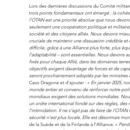
Lors des dernières discussions du Comité militair
t
rois points fondamentaux ont émergé : la cohésion
l’OTAN est une priorité absolue que nous devons p
seulement une coopération politique et militaire
société et des citoyens alliés. Nous devons mieu
cruciale de maintenir une dissuasion crédible et
difficile, grâce à une Alliance plus forte, plus équi
l’adaptabilité – sont essentielles. Nous devons a
fixés pour chaque Allié, dans les domaines terres
objectifs exigent davantage de forces et de capa
seront prochainement adoptés par les ministres 
Cavo Dragone et d’ajouter : « 
En janvier 2025, no
monde entier et convenu de renforcer notre polit
mondiaux exigent des solutions mondiales. Nous
un ordre international fondé sur des règles, des n
l’intimidation. Il ne s’agit pas de faire de l’OTA
sécurité n’est plus locale. Elle est désormais mon
de la Suède et de la Finlande à l’Alliance. « 
Penda