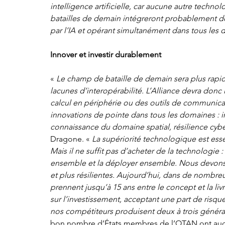
intelligence artificielle, car aucune autre techno
batailles de demain intégreront probablement 
par l’IA et opérant simultanément dans tous les 
Innover et investir durablement 
« 
Le champ de bataille de demain sera plus rapi
lacunes d’interopérabilité. L’Alliance devra don
calcul en périphérie ou des outils de communicatio
innovations de pointe dans tous les domaines : in
connaissance du domaine spatial, résilience cyb
Dragone. « 
La supériorité technologique est essen
Mais il ne suffit pas d’acheter de la technologie
ensemble et la déployer ensemble. Nous devons d
et plus résilientes. Aujourd’hui, dans de nombr
prennent jusqu’à 15 ans entre le concept et la li
sur l’investissement, acceptant une part de risqu
nos compétiteurs produisent deux à trois génér
bon nombre d’États membres de l’OTAN ont augm