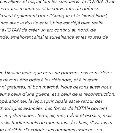
ces alliées et respectant les standards de l’OTAN. Avec 
des routes maritimes et la couverture de défense 
la vaut également pour l’Arctique et le Grand Nord, 
ce avec la Russie et la Chine est déjà bien réelle. 
à l’OTAN de créer un arc continu au nord, de 
e, améliorant ainsi la surveillance et les routes de 
 en Ukraine reste que nous ne pouvons pas considérer 
devons être prêts à les défendre, et à investir 
nt ni gratuites, ni bon marché. Nous devons aussi nous 
eur à celui d’une guerre, et à celui de la reconstruction. 
opérationnel, la leçon principale est le retour des 
echnologies avancées. Les forces de l’OTAN doivent 
 cinq domaines : terre, air, mer, cyber et espace, mais 
ocks traditionnels de munitions, de chars, d’avions et 
on crédible d’exploiter les dernières avancées en 