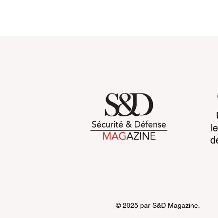
When more data makes
Vidéo intel
l
war harder to read
l’éthique 
d
de la confi
© 2025 par S&D Magazine.