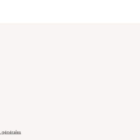
re
s générales