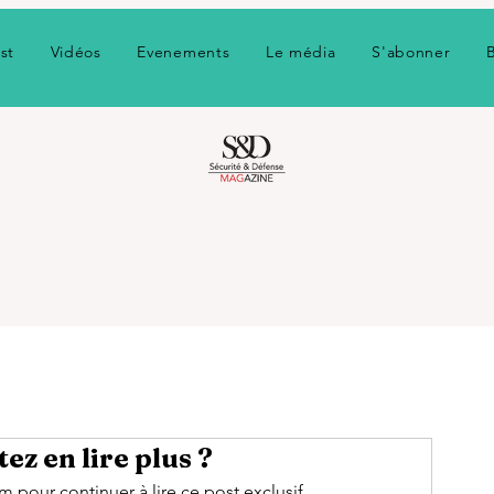
st
Vidéos
Evenements
Le média
S'abonner
ez en lire plus ?
pour continuer à lire ce post exclusif.