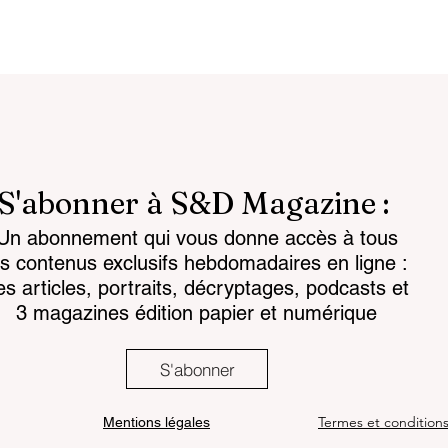
S'abonner à S&D Magazine :
Un abonnement qui vous donne accès à tous
ligente :
La science prend la guer
es contenus exclusifs hebdomadaires en ligne :
comme condition
cognitive à bras le corps
es articles, portraits, décryptages, podcasts et
ance
3 magazines édition papier et numérique
S'abonner
Termes et condition
Mentions légales