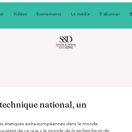
st
Vidéos
Evenements
Le média
S'abonner
t technique national, un
nces étatiques extra-européennes dans le monde 
quiétait de ce que « 
le monde de la recherche et de 