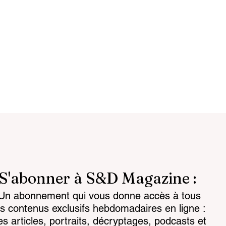
S'abonner à S&D Magazine :
Un abonnement qui vous donne accès à tous
reignty: from
Customs 2030: a new era
es contenus exclusifs hebdomadaires en ligne :
to strategic
takes shape
es articles, portraits, décryptages, podcasts et