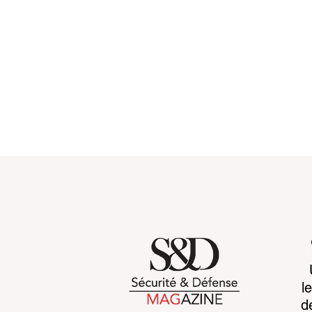
Towards systemic
Space sove
l
resilience : rebuilding
awareness 
d
global security before 2030
advantage