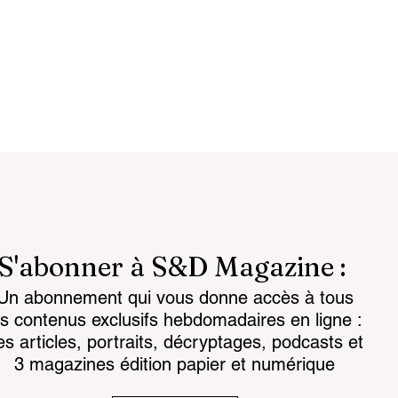
S'abonner à S&D Magazine :
Un abonnement qui vous donne accès à tous
attlespace the
Chemical regulations: th
es contenus exclusifs hebdomadaires en ligne :
for the mind
challenge facing land-
es articles, portraits, décryptages, podcasts et
based armaments
3 magazines édition papier et numérique