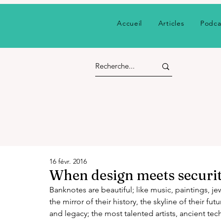
Accueil
Articles
Podca
16 févr. 2016
When design meets securi
Banknotes are beautiful; like music, paintings, jew
the mirror of their history, the skyline of their fut
and legacy; the most talented artists, ancient tech