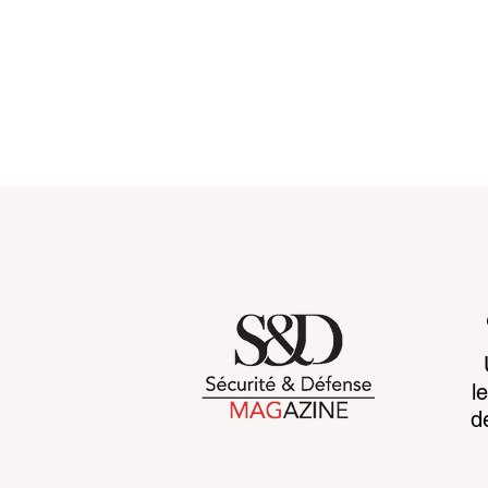
Customs 2030: a new era
Cognitive b
l
takes shape
CCP's war 
d