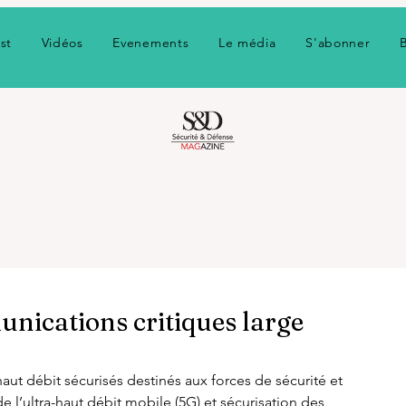
st
Vidéos
Evenements
Le média
S'abonner
nications critiques large
 débit sécurisés destinés aux forces de sécurité et 
e l’ultra-haut débit mobile (5G) et sécurisation des 