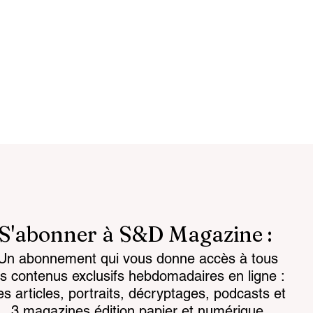
S'abonner à S&D Magazine :
Un abonnement qui vous donne accès à tous
ligente :
Les maires face au défi d
es contenus exclusifs hebdomadaires en ligne :
comme condition
la sécurité publique
es articles, portraits, décryptages, podcasts et
ance
3 magazines édition papier et numérique