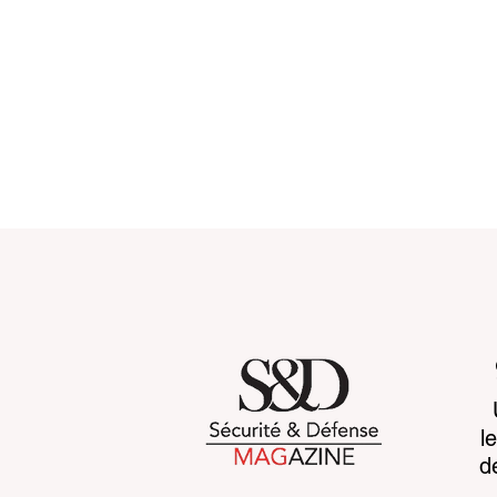
When more data makes
Vidéo intel
l
war harder to read
l’éthique 
d
de la confi